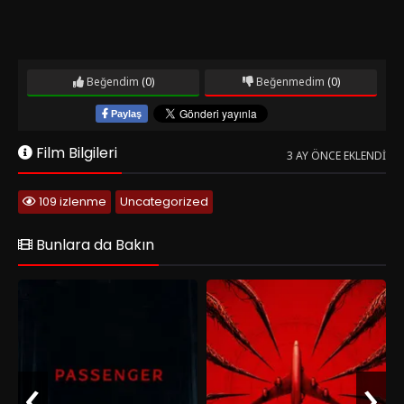
Beğendim
(0)
Beğenmedim
(0)
Paylaş
Film Bilgileri
3 AY ÖNCE EKLENDI
109 izlenme
Uncategorized
Bunlara da Bakın
‹
›