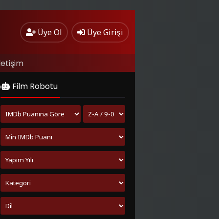
Üye Ol
Üye Girişi
letişim
Film Robotu