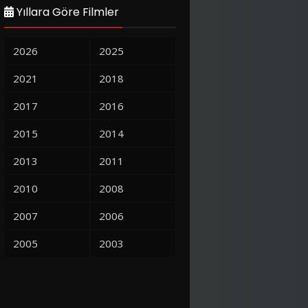
Yıllara Göre Filmler
2026
2025
2021
2018
2017
2016
2015
2014
2013
2011
2010
2008
2007
2006
2005
2003
Murder Party
Şeytanın Ağzı – The Devil’s Mouth