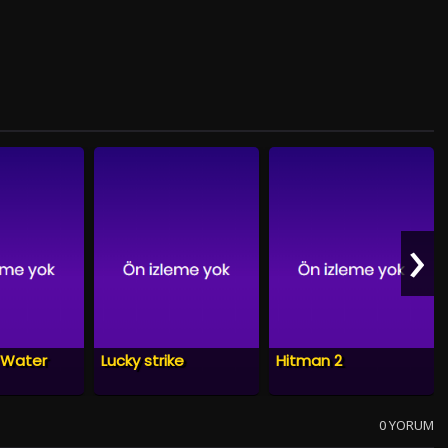
›
 Water
Lucky strike
Hitman 2
0 YORUM