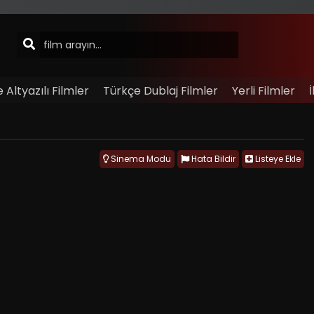
 Altyazılı Filmler
Türkçe Dublaj Filmler
Yerli Filmler
İ
Sinema Modu
Hata Bildir
Listeye Ekle