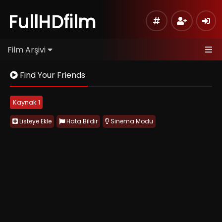
FullHDfilm
Film Arşivi
Find Your Friends
Kaynak 1
Listeye Ekle
Hata Bildir
Sinema Modu