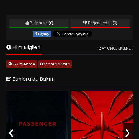
Beğendim
(0)
Beğenmedim
(0)
Paylaş
Film Bilgileri
2 AY ÖNCE EKLENDI
63 izlenme
Uncategorized
Bunlara da Bakın
‹
›