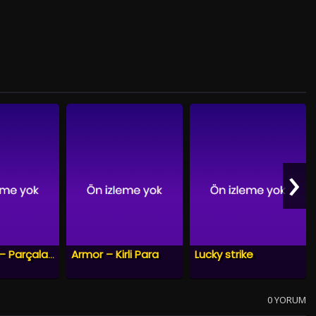
›
Armor – Kirli Para
Lucky strike
Sew Torn – Parçalanmış
0 YORUM