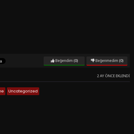
Beğendim
(0)
Beğenmedim
(0)
2 AY ÖNCE EKLENDI
me
Uncategorized