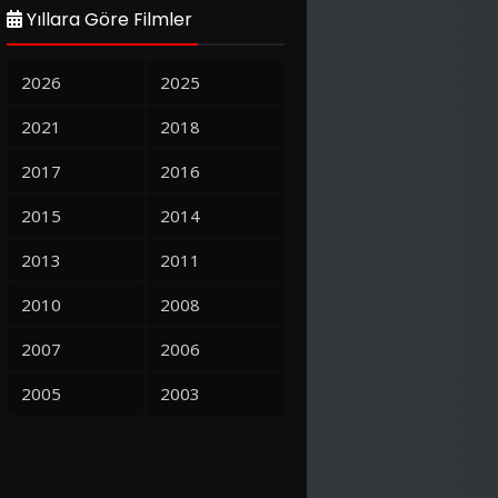
Yıllara Göre Filmler
2026
2025
2021
2018
2017
2016
2015
2014
2013
2011
2010
2008
2007
2006
2005
2003
Murder Party
Şeytanın Ağzı – The Devil’s Mouth