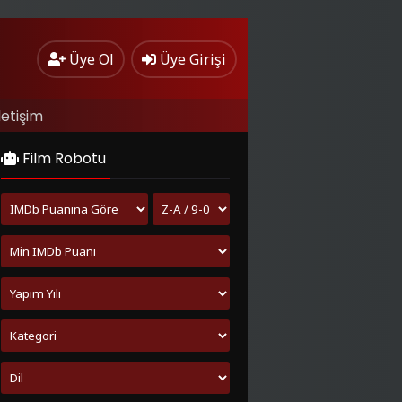
Üye Ol
Üye Girişi
letişim
Film Robotu