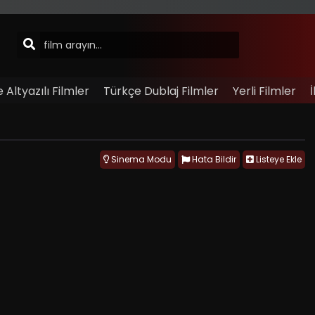
 Altyazılı Filmler
Türkçe Dublaj Filmler
Yerli Filmler
İ
Sinema Modu
Hata Bildir
Listeye Ekle