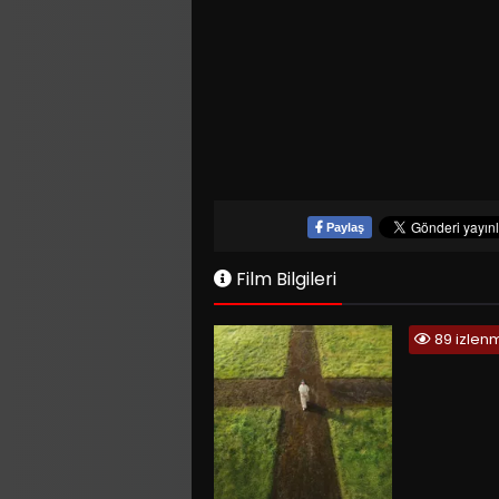
Paylaş
Film Bilgileri
89 izlen