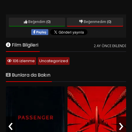
Beğendim
(0)
Beğenmedim
(0)
Paylaş
Film Bilgileri
2 AY ÖNCE EKLENDI
106 izlenme
Uncategorized
Bunlara da Bakın
‹
›