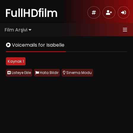
FullHDfilm
Film Arşivi
Voicemails for Isabelle
Kaynak 1
Listeye Ekle
Hata Bildir
Sinema Modu