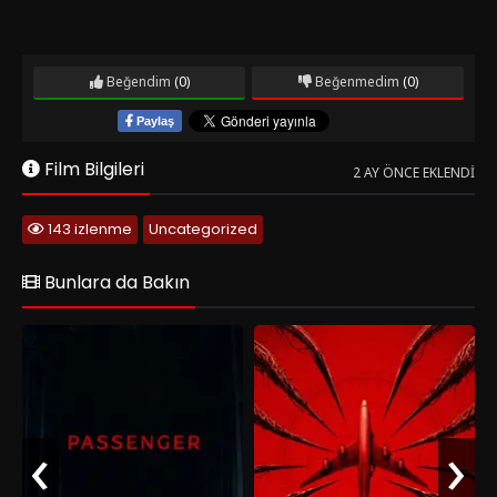
Beğendim
(0)
Beğenmedim
(0)
Paylaş
Film Bilgileri
2 AY ÖNCE EKLENDI
143 izlenme
Uncategorized
Bunlara da Bakın
‹
›