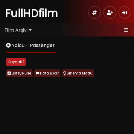
FullHDfilm
Film Arşivi
Yolcu – Passenger
Kaynak 1
Listeye Ekle
Hata Bildir
Sinema Modu